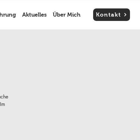
ahrung
Aktuelles
Über Mich
Kontakt
ache
 Im