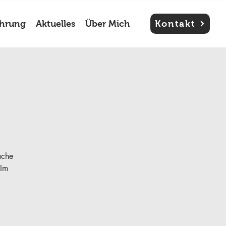
ahrung
Aktuelles
Über Mich
Kontakt
ache
 Im